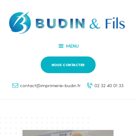
Accueil
Vos besoins
IMPRIMERIE BUDIN ET FILS
Nous connaître
Votre partenaire d'impression
Nos solutions
MENU
NOUS CONTACTER
contact@imprimerie-budin.fr
02 32 40 01 33